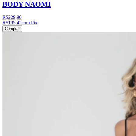
BODY NAOMI
R$229,90
R$195,42
com Pix
Comprar