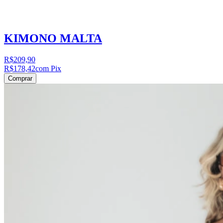
KIMONO MALTA
R$209,90
R$178,42
com Pix
Comprar