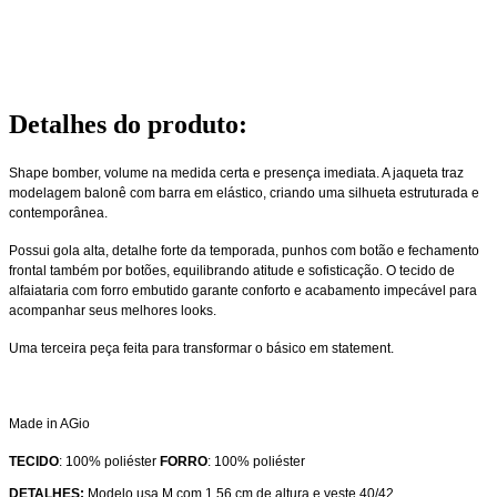
Detalhes do produto
:
Shape bomber, volume na medida certa e presença imediata. A jaqueta traz
modelagem balonê com barra em elástico, criando uma silhueta estruturada e
contemporânea.
Possui gola alta, detalhe forte da temporada, punhos com botão e fechamento
frontal também por botões, equilibrando atitude e sofisticação. O tecido de
alfaiataria com forro embutido garante conforto e acabamento impecável para
acompanhar seus melhores looks.
Uma terceira peça feita para transformar o básico em statement.
Made in AGio
TECIDO
: 100% poliéster
FORRO
: 100% poliéster
DETALHES:
Modelo usa M com 1,56 cm de altura e veste 40/42