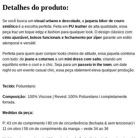
Detalhes do produto
:
Se você busca um
visual urbano e descolado
, a
jaqueta biker de couro
sintético
é a escolha perfeita. Feita em
PU leather
de alta qualidade, essa
peça traz um toque edgy e fashion para qualquer look. O design clássico com
cinto ajustável, bolsos funcionais e fechamento por zíper
garante um estilo
atemporal e versátil.
Perfeita para quem quer compor looks cheios de atitude, essa jaqueta combina
com tudo: de
jeans e coturnos
a um
mini dress com salto
, criando um
equilíbrio entre o cool e o chic. Seja para um
passeio in the town
, um date
night ou um evento casual chic, essa peça statement eleva qualquer produção.
Tecido:
Poliuretano
Composição:
100% Viscose | Revest: 100% Poliuretano l completamente
forrada.
Medidas da peça:
P: 43 cm de comprimento l 80 cm de circunferência (fechada & sem tencionar) l
11 cm obro l 58 cm de comprimento da manga – veste 34 ao 36