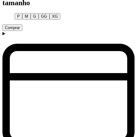
tamanho
P
M
G
GG
XG
Comprar