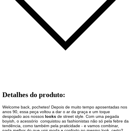
Detalhes do produto
:
Welcome back, pochetes! Depois de muito tempo aposentadas nos
anos 90, essa peça voltou a dar o ar da graça e um toque
despojado aos nossos
looks
de street style. Com uma pegada
boyish, o acessório conquistou as fashionistas não só pela febre da
tendência, como também pela praticidade - e vamos combinar,
nada melhor do que unir moda e conforto no mesmo look, certo?